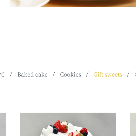
て
Baked cake
Cookies
Gift sweets