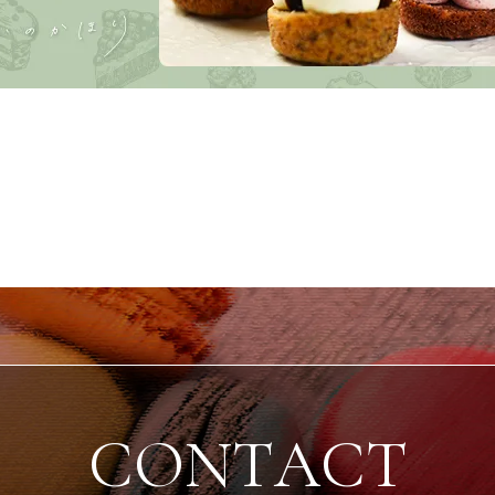
C
O
N
T
A
C
T